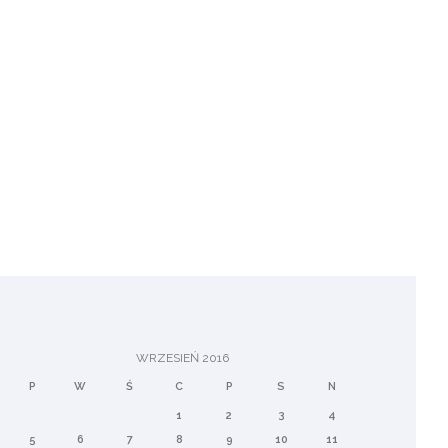
WRZESIEŃ 2016
P
W
Ś
C
P
S
N
1
2
3
4
5
6
7
8
9
10
11