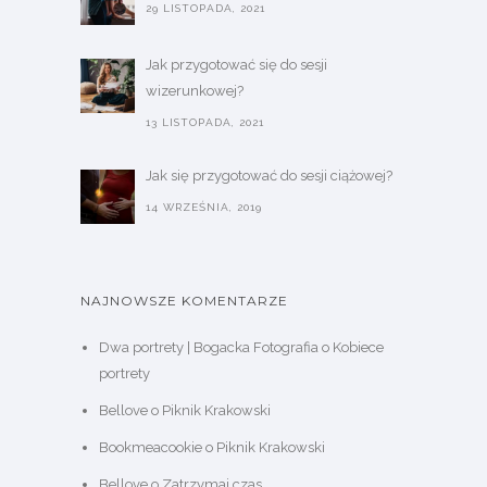
29 LISTOPADA, 2021
Jak przygotować się do sesji
wizerunkowej?
13 LISTOPADA, 2021
Jak się przygotować do sesji ciążowej?
14 WRZEŚNIA, 2019
NAJNOWSZE KOMENTARZE
Dwa portrety | Bogacka Fotografia
o
Kobiece
portrety
Bellove
o
Piknik Krakowski
Bookmeacookie
o
Piknik Krakowski
Bellove
o
Zatrzymaj czas