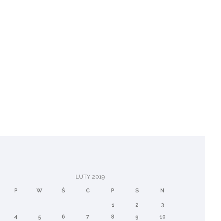
LUTY 2019
P
W
Ś
C
P
S
N
1
2
3
4
5
6
7
8
9
10