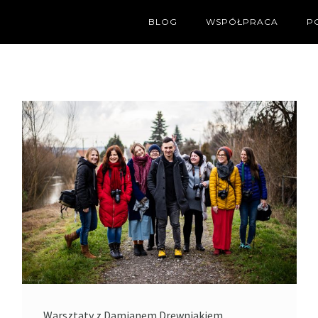
BLOG
WSPÓŁPRACA
P
Warsztaty z Damianem Drewniakiem